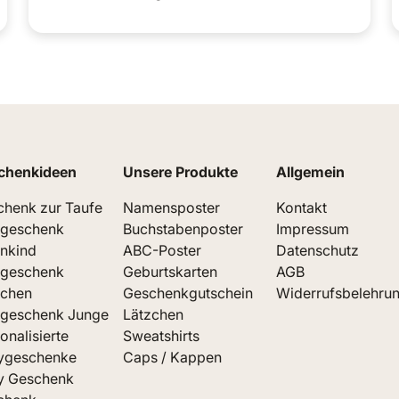
chenkideen
Unsere Produkte
Allgemein
henk zur Taufe
Namensposter
Kontakt
fgeschenk
Buchstabenposter
Impressum
nkind
ABC-Poster
Datenschutz
fgeschenk
Geburtskarten
AGB
chen
Geschenkgutschein
Widerrufsbelehru
fgeschenk Junge
Lätzchen
onalisierte
Sweatshirts
ygeschenke
Caps / Kappen
y Geschenk