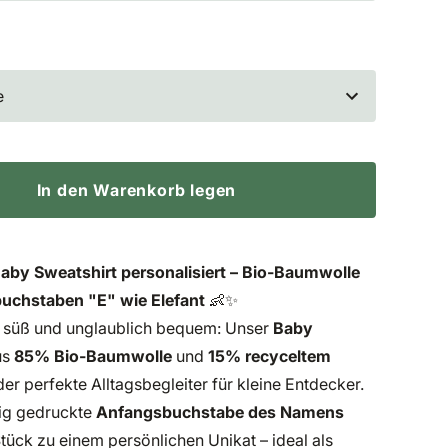
e
In den Warenkorb legen
Baby Sweatshirt personalisiert – Bio-Baumwolle
uchstaben "E" wie Elefant
👶✨
 süß und unglaublich bequem: Unser
Baby
us
85% Bio-Baumwolle
und
15% recyceltem
der perfekte Alltagsbegleiter für kleine Entdecker.
ig gedruckte
Anfangsbuchstabe des Namens
tück zu einem persönlichen Unikat – ideal als