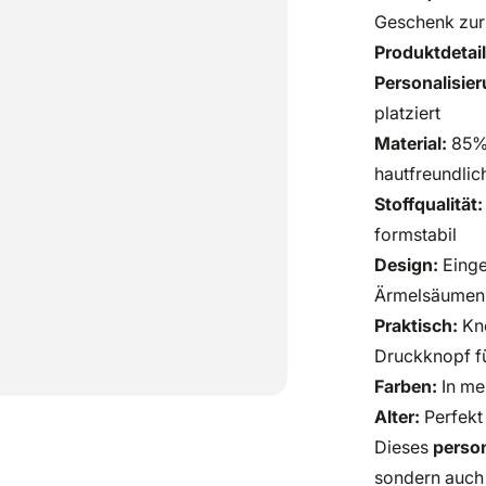
Geschenk zur 
Produktdetail
Personalisier
platziert
Material:
85% 
hautfreundlic
Stoffqualität:
formstabil
Design:
Einge
Ärmelsäumen
Praktisch:
Kno
Druckknopf fü
Farben:
In meh
Alter:
Perfekt 
Dieses
person
sondern auch 