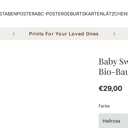
STABENPOSTER
ABC-POSTER
GEBURTSKARTEN
LÄTZCHEN
Made with
in Munich
Baby Sw
Bio-Ba
Reguläre
€29,00
Farbe
Hellrosa