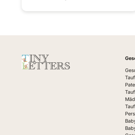
Ges
Gesc
Tau
Pate
Tau
Mäd
Tau
Pers
Bab
Bab